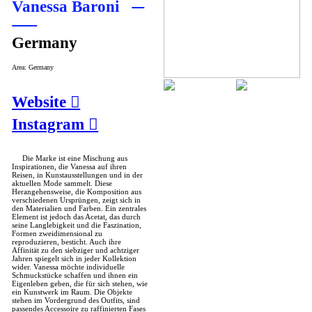
Vanessa Baroni
Germany
Area: Germany
Website ︎
Instagram ︎
Die Marke ist eine Mischung aus
Inspirationen, die Vanessa auf ihren
Reisen, in Kunstausstellungen und in der
aktuellen Mode sammelt. Diese
Herangehensweise, die Komposition aus
verschiedenen Ursprüngen, zeigt sich in
den Materialien und Farben. Ein zentrales
Element ist jedoch das Acetat, das durch
seine Langlebigkeit und die Faszination,
Formen zweidimensional zu
reproduzieren, besticht. Auch ihre
Affinität zu den siebziger und achtziger
Jahren spiegelt sich in jeder Kollektion
wider. Vanessa möchte individuelle
Schmuckstücke schaffen und ihnen ein
Eigenleben geben, die für sich stehen, wie
ein Kunstwerk im Raum. Die Objekte
stehen im Vordergrund des Outfits, sind
passendes Accessoire zu raffinierten Fases